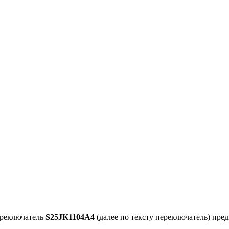
ереключатель
S25JK1104A4
(далее по тексту переключатель) пре