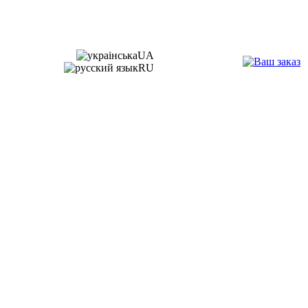
UA
RU