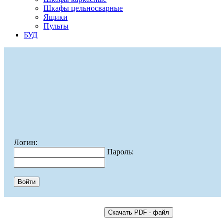
Шкафы цельносварные
Ящики
Пульты
БУД
Логин:
Пароль: