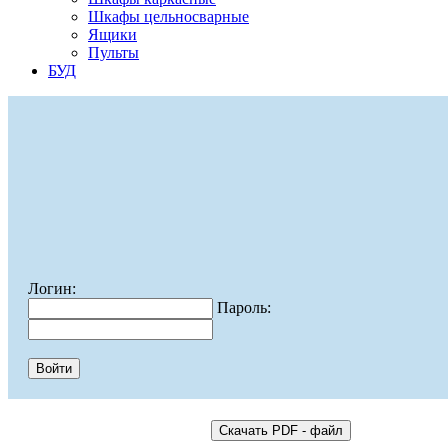
Шкафы цельносварные
Ящики
Пульты
БУД
Логин:
Пароль: