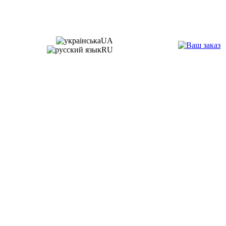
UA
RU