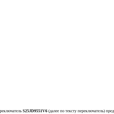
ереключатель
S25JD9551V6
(далее по тексту переключатель) пре