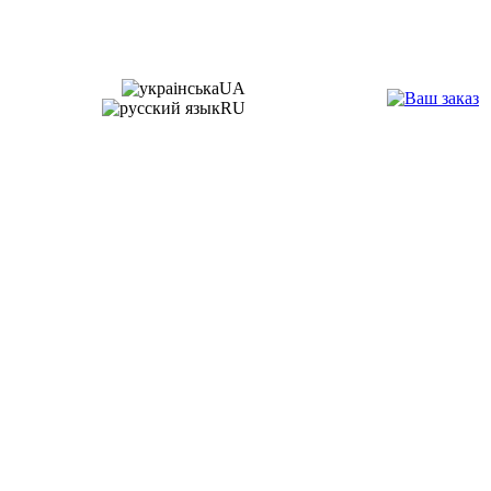
UA
RU