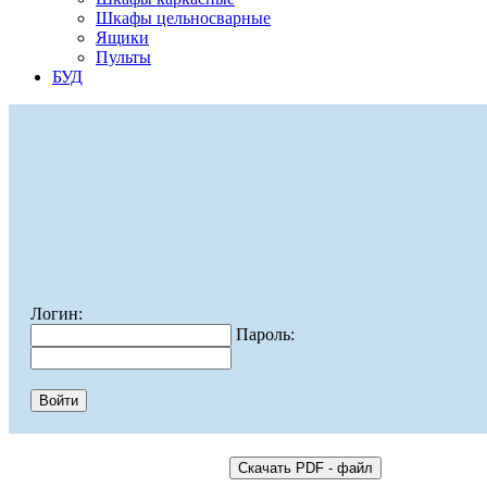
Шкафы цельносварные
Ящики
Пульты
БУД
Логин:
Пароль: