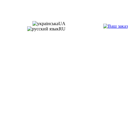
UA
RU