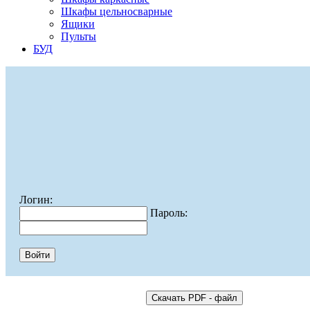
Шкафы цельносварные
Ящики
Пульты
БУД
Логин:
Пароль: