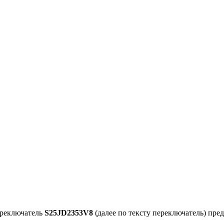
ереключатель
S25JD2353V8
(далее по тексту переключатель) пре