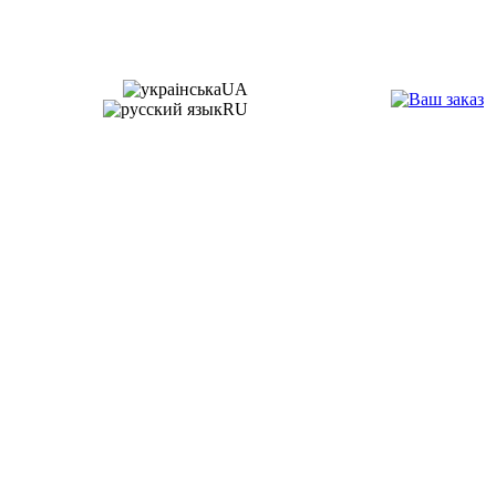
UA
RU