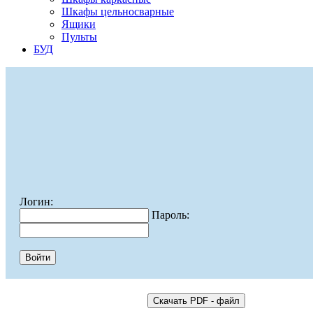
Шкафы цельносварные
Ящики
Пульты
БУД
Логин:
Пароль: