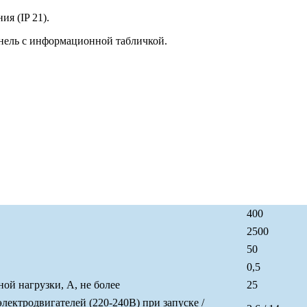
я (IP 21).
нель с информационной табличкой.
400
2500
50
0,5
й нагрузки, А, не более
25
ктродвигателей (220-240В) при запуске /