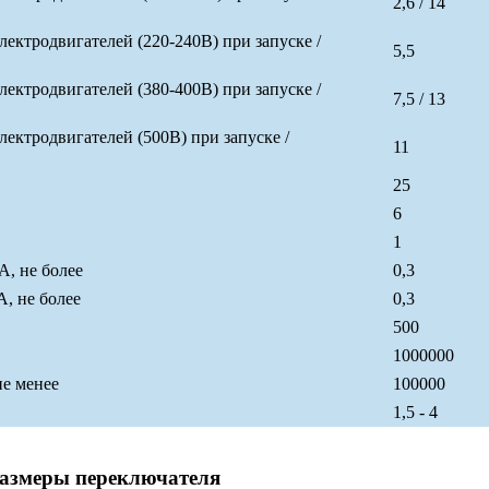
2,6 / 14
ктродвигателей (220-240В) при запуске /
5,5
ктродвигателей (380-400В) при запуске /
7,5 / 13
ктродвигателей (500В) при запуске /
11
25
6
1
А, не более
0,3
, не более
0,3
500
1000000
не менее
100000
1,5 - 4
размеры переключателя