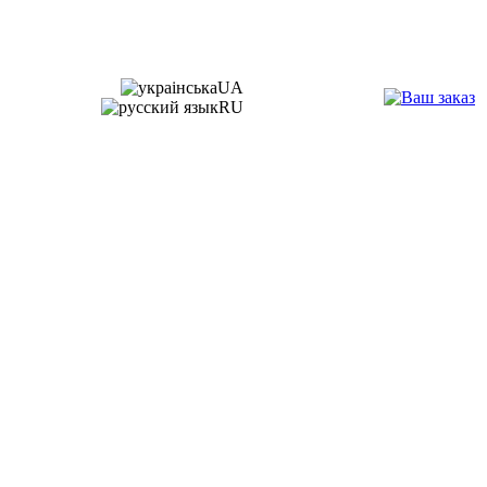
UA
RU