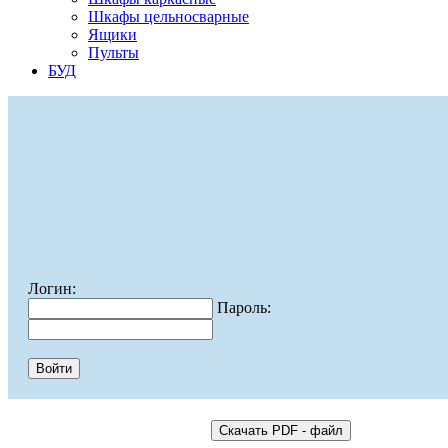
Шкафы цельносварные
Ящики
Пульты
БУД
Логин:
Пароль: