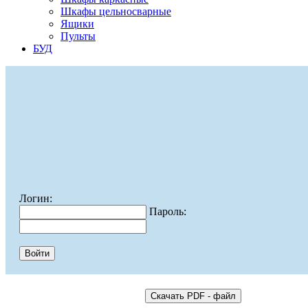
Шкафы цельносварные
Ящики
Пульты
БУД
Логин:
Пароль: