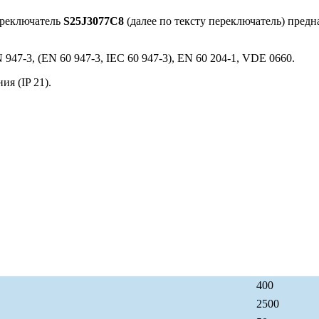
ереключатель
S25J3077C8
(далее по тексту переключатель) пред
947-3, (EN 60 947-3, IEC 60 947-3), EN 60 204-1, VDE 0660.
я (IP 21).
400
2500