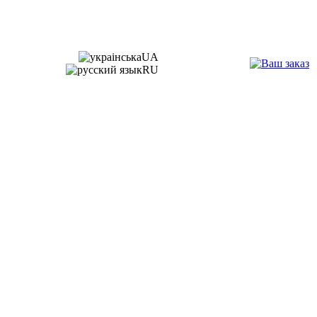
UA
RU