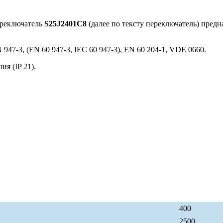
ереключатель
S25J2401C8
(далее по тексту переключатель) пред
947-3, (EN 60 947-3, IEC 60 947-3), EN 60 204-1, VDE 0660.
я (IP 21).
400
2500