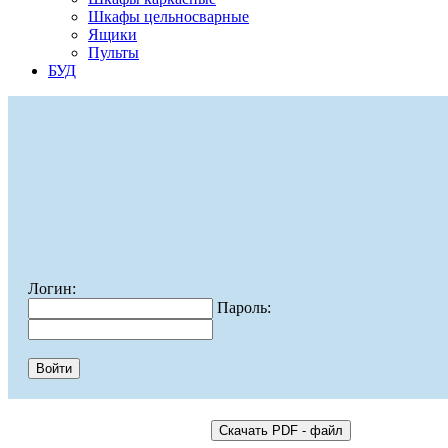
Шкафы цельносварные
Ящики
Пульты
БУД
Логин:
Пароль: