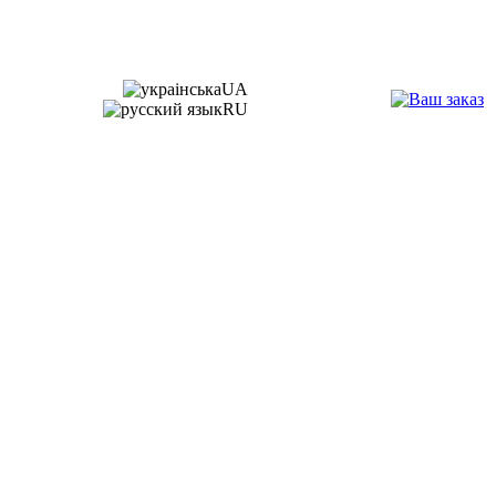
UA
RU