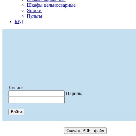
Шкафы цельносварные
Ящики
Пульты
БУД
Логин:
Пароль: