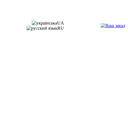
UA
RU