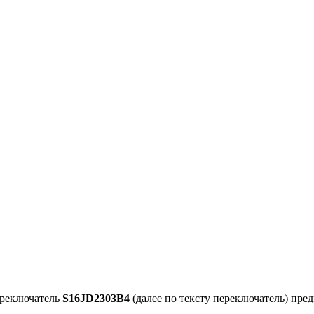
ереключатель
S16JD2303B4
(далее по тексту переключатель) пре