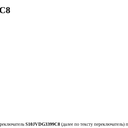
9C8
ереключатель
S10JVDG3399C8
(далее по тексту переключатель)