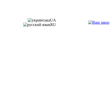
UA
RU