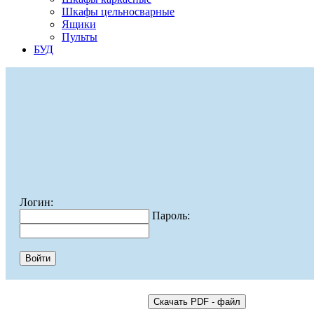
Шкафы цельносварные
Ящики
Пульты
БУД
Логин:
Пароль: