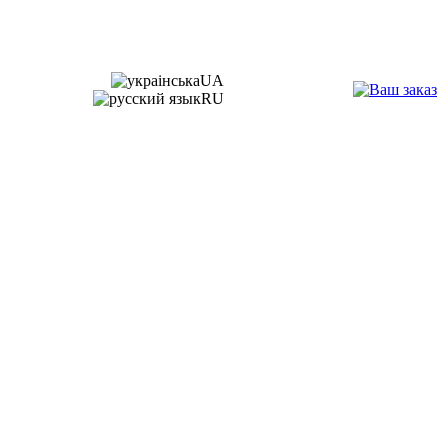
UA
RU