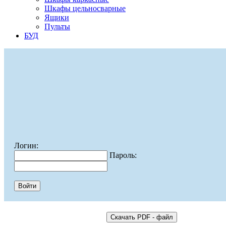
Шкафы цельносварные
Ящики
Пульты
БУД
Логин:
Пароль: