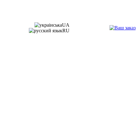
UA
RU