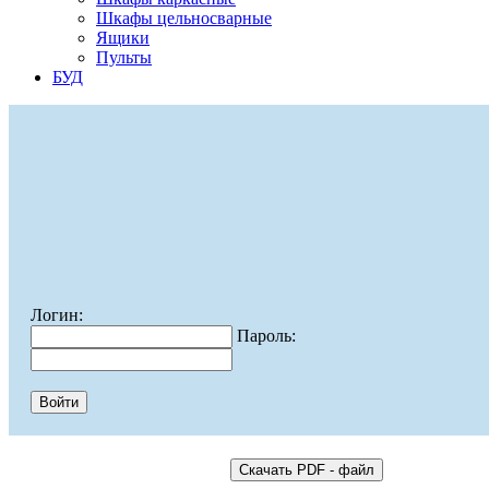
Шкафы цельносварные
Ящики
Пульты
БУД
Логин:
Пароль: