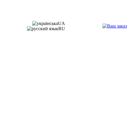
UA
RU