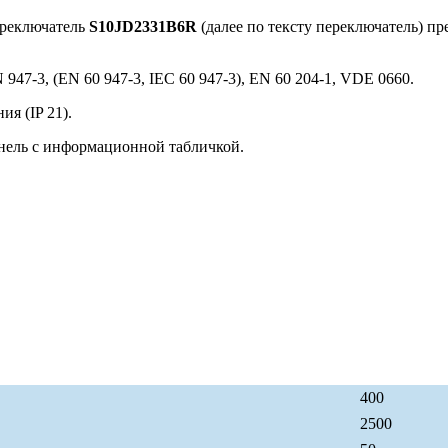
ереключатель
S10JD2331B6R
(далее по тексту переключатель) п
947-3, (EN 60 947-3, IEC 60 947-3), EN 60 204-1, VDE 0660.
я (IP 21).
нель с информационной табличкой.
400
2500