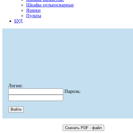
Шкафы цельносварные
Ящики
Пульты
БУД
Логин:
Пароль: