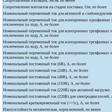
Сопротивление изоляции, МОм, не менее
Сопротивление контактов на стадии поставки, Ом, не более
Номинальный переменный ток для активной и слабоиндуктивно
Номинальный переменный ток для асинхронных однофазных эле
отключении по ходу, А, не более
Номинальный переменный ток для асинхронных трехфазных эле
отключении по ходу, А, не более
Номинальный переменный ток для асинхронных трехфазных эле
отключении по ходу, А, не более
Номинальный переменный ток для асинхронных трехфазных эле
отключении по ходу, А, не более
Номинальный постоянный ток (6В), А, не более
Номинальный постоянный ток (24В), А, не более
Номинальный постоянный ток (48В), А, не более
Номинальный постоянный ток (110В), А, не более
Номинальный постоянный ток (220В) при активной нагрузке, 
Номинальный постоянный ток (220В) для электродвигателей, А
Номинальный кратковременный ток (<=1c), А, не более
Износостойкость механическая, переключений, не менее