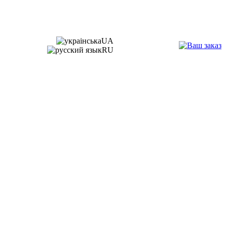
UA
RU