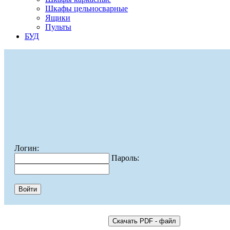
Шкафы цельносварные
Ящики
Пульты
БУД
Логин:
Пароль: