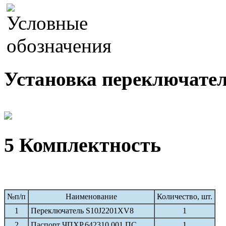
Установка переключател
5 Комплектность
№п/п
Наименование
Количество, шт.
1
Переключатель S10J2201XV8
1
2
Паспорт ЧПХР.642310.001 ПС
1