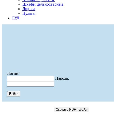
Шкафы цельносварные
Ящики
Пульты
БУД
Логин:
Пароль: