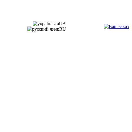
UA
RU