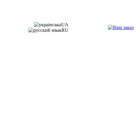
UA
RU