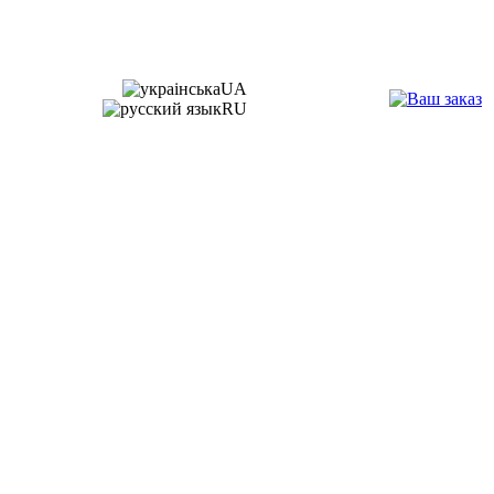
UA
RU