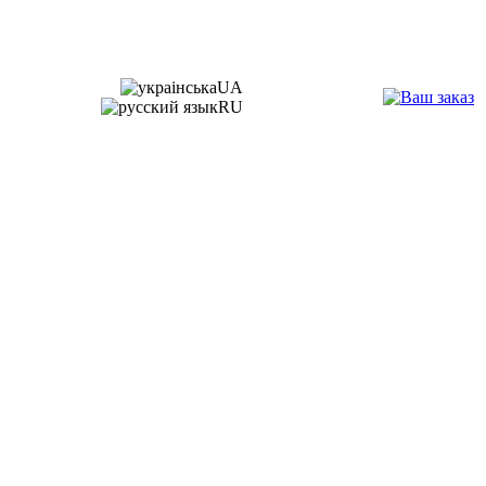
UA
RU