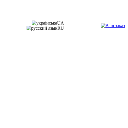
UA
RU