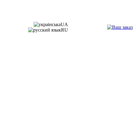
UA
RU