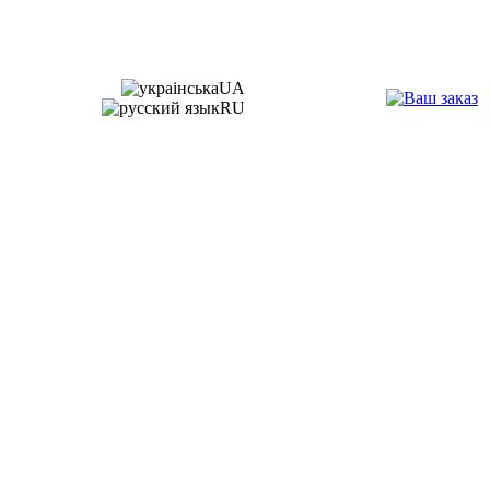
UA
RU