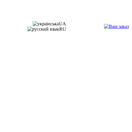
UA
RU