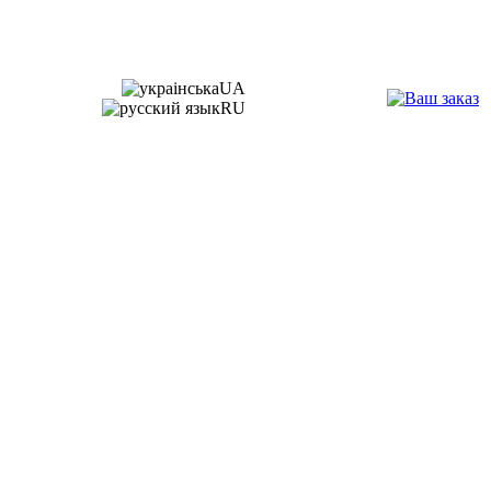
UA
RU