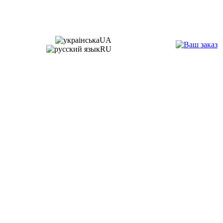
UA
RU